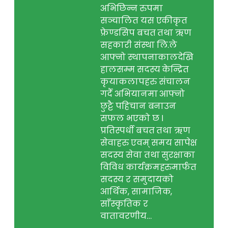
अभिछिन्न रुपमा
सञ्चालित यस एकीकृत
फ्रेण्डसिप बचत तथा ऋण
सहकारी संस्था लि.ले
आफ्नो स्थापनाकालदेखि
हालसम्म सदस्य केन्द्रित
कृयाकलापहरु संचालन
गर्दै अभियानमा आफ्नो
छुट्टै पहिचान बनाउन
सफल भएको छ ।
प्रतिस्पर्धी बचत तथा ऋण
सेवाहरु एवम् समय सापेक्ष
सदस्य सेवा तथा सुरक्षाका
विविध कार्यक्रमहरुमार्फत
सदस्य र समुदायको
आर्थिक, सामाजिक,
साँस्कृतिक र
वातावरणीय…