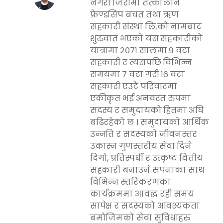
नगरी जिरीमा तत्कालीन
फ्रेण्डसिप बचत तथा ऋण
सहकारी संस्था लि.को नामबाट
शुरुवात भएको यस सहकारीको
यात्रामा २०७१ सालमा ९ वटा
सहकारी र त्यसपछि विभिन्न
समयमा ७ वटा गरी १६ वटा
सहकारी एउटै परिवारमा
एकीकृत भई अनवरत रुपमा
सदस्य र समुदायको हितमा अघि
बढिरहेको छ । समुदायको आर्थिक
उन्नति र सदस्यको जीवनस्तर
उकास्न गुणस्तरीय सेवा दिने
दिगो, प्रतिस्पर्धी र उत्कृष्ट वित्तीय
सहकारी बनाउने सपनाका साथ
विभिन्न स्तरिकरणका
कार्यक्रममा आवद्ध रही समय
सापेक्ष र सदस्यको आवश्यकता
बमोजिमको सेवा सुविधाहरु