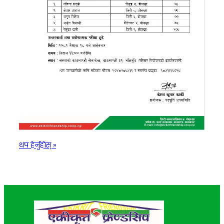
:
थप हेर्नुहाेस् »
अन्तर्वार्ता
तथा
प्रयोगात्मक
परीक्षासम्बन्धी
सूचना।