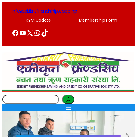
info@ekikritfriendship.coop.np
KYM Update
Membership Form
Facebook
YouTube
X
WhatsApp
TikTok
Search