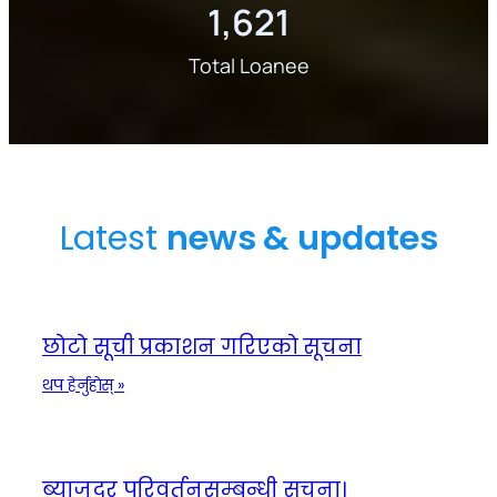
1,621
Total Loanee
Latest
news & updates
छाेटाे सूची प्रकाशन गरिएकाे सूचना
:
थप हेर्नुहाेस् »
छाेटाे
सूची
प्रकाशन
गरिएकाे
ब्याजदर परिवर्तनसम्बन्धी सूचना।
सूचना